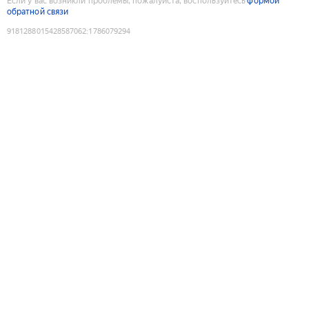
Если у вас возникли проблемы, пожалуйста, воспользуйтесь
формой
обратной связи
9181288015428587062
:
1786079294