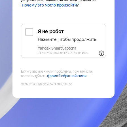
Почему это могло произойти?
Если у вас возникли проблемы, пожалуйста,
воспользуйтесь
формой обратной связи
9176971419683917657
:
1786014972