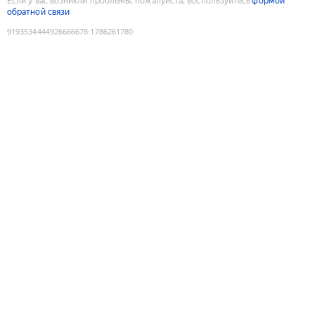
Если у вас возникли проблемы, пожалуйста, воспользуйтесь
формой
обратной связи
9193534444926666678
:
1786261780