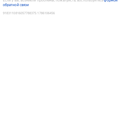
Если у вас возникли проблемы, пожалуйста, воспользуйтесь
формой
обратной связи
9183110816057788375
:
1786106456