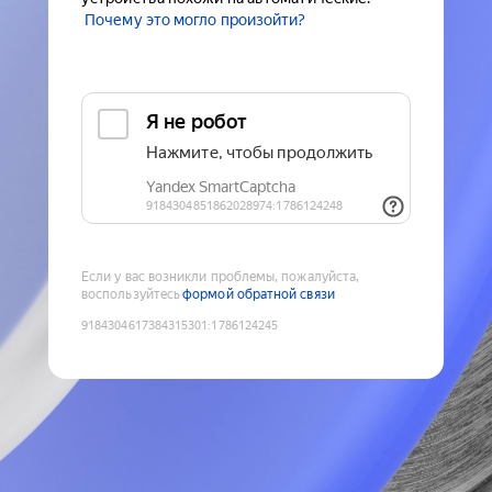
Почему это могло произойти?
Если у вас возникли проблемы, пожалуйста,
воспользуйтесь
формой обратной связи
9184304617384315301
:
1786124245