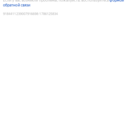
Если у вас возникли проблемы, пожалуйста, воспользуйтесь
формой
обратной связи
9184411239007916698
:
1786125834