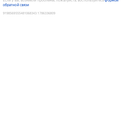
Если у вас возникли проблемы, пожалуйста, воспользуйтесь
формой
обратной связи
9198569555481068343
:
1786336809