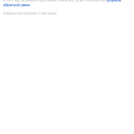
Если у вас возникли проблемы, пожалуйста, воспользуйтесь
формой
обратной связи
9186304158132340067
:
1786154040