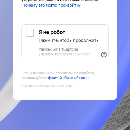
Почему это могло произойти?
Если у вас возникли проблемы, пожалуйста,
воспользуйтесь
формой обратной связи
9183145268205062204
:
1786106969