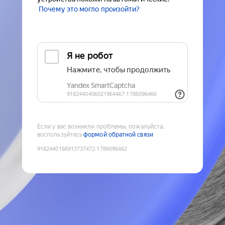
Почему это могло произойти?
Если у вас возникли проблемы, пожалуйста,
воспользуйтесь
формой обратной связи
9182440166913737472
:
1786096462