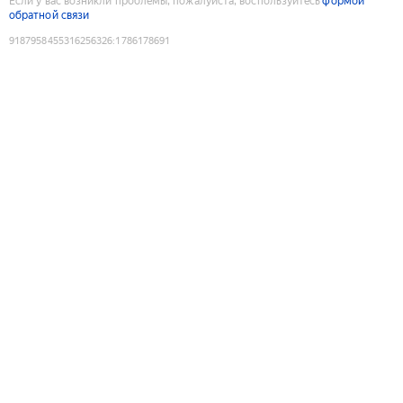
Если у вас возникли проблемы, пожалуйста, воспользуйтесь
формой
обратной связи
9187958455316256326
:
1786178691