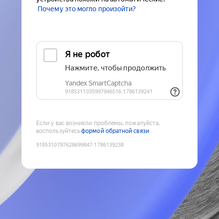
Почему это могло произойти?
Если у вас возникли проблемы, пожалуйста,
воспользуйтесь
формой обратной связи
9185310787628699847
:
1786139238