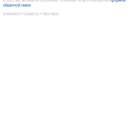
Если у вас возникли проблемы, пожалуйста, воспользуйтесь
формой
обратной связи
9190598071752068153
:
1786218025