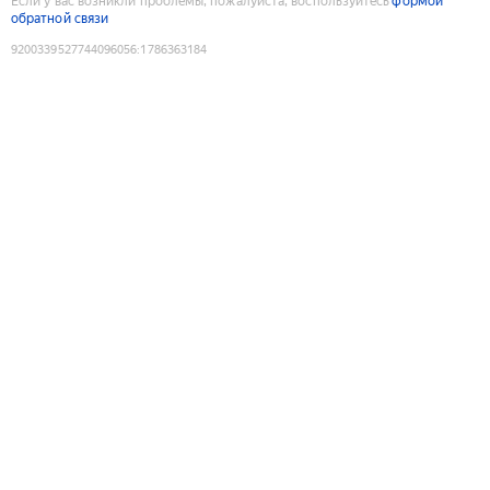
Если у вас возникли проблемы, пожалуйста, воспользуйтесь
формой
обратной связи
9200339527744096056
:
1786363184