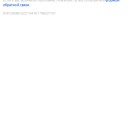
Если у вас возникли проблемы, пожалуйста, воспользуйтесь
формой
обратной связи
9191209861322116418
:
1786227141