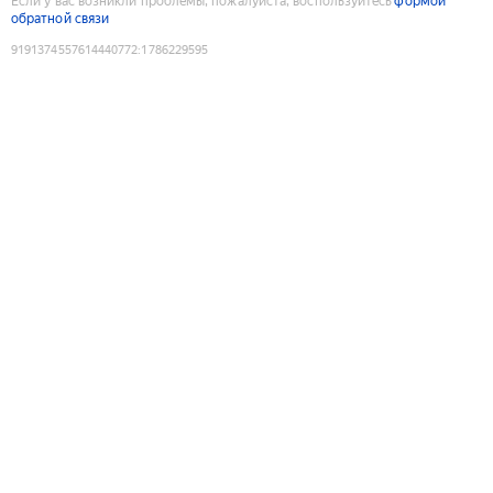
Если у вас возникли проблемы, пожалуйста, воспользуйтесь
формой
обратной связи
9191374557614440772
:
1786229595