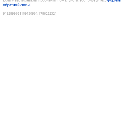
Если у вас возникли проблемы, пожалуйста, воспользуйтесь
формой
обратной связи
9192899651109130964
:
1786252321