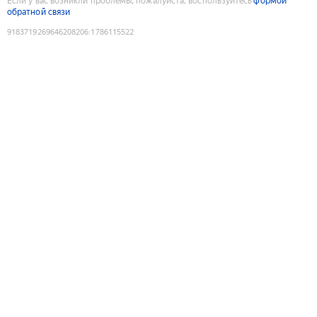
Если у вас возникли проблемы, пожалуйста, воспользуйтесь
формой
обратной связи
9183719269646208206
:
1786115522