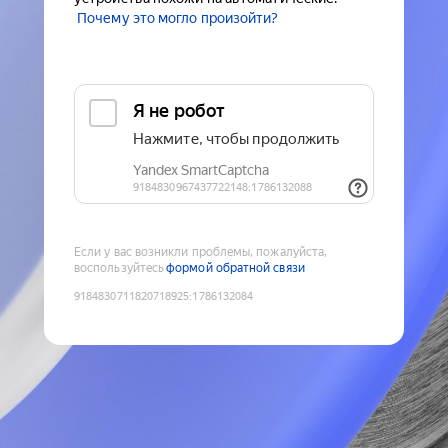
Почему это могло произойти?
Если у вас возникли проблемы, пожалуйста,
воспользуйтесь
формой обратной связи
9184830711820718925
:
1786132084