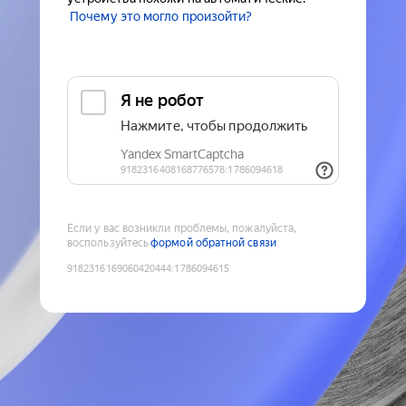
Почему это могло произойти?
Если у вас возникли проблемы, пожалуйста,
воспользуйтесь
формой обратной связи
9182316169060420444
:
1786094615