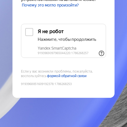
Почему это могло произойти?
Если у вас возникли проблемы, пожалуйста,
воспользуйтесь
формой обратной связи
9193968851609192378
:
1786268253