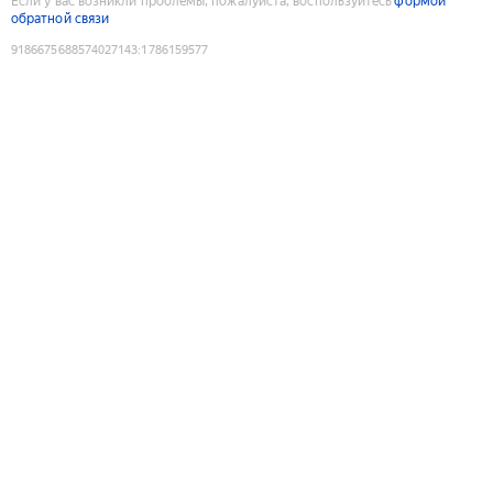
Если у вас возникли проблемы, пожалуйста, воспользуйтесь
формой
обратной связи
9186675688574027143
:
1786159577