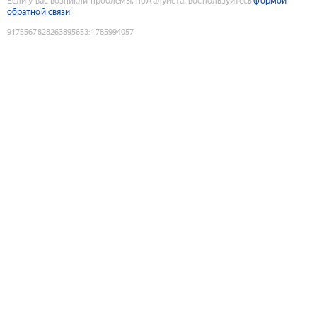
Если у вас возникли проблемы, пожалуйста, воспользуйтесь
формой
обратной связи
9175567828263895653
:
1785994057