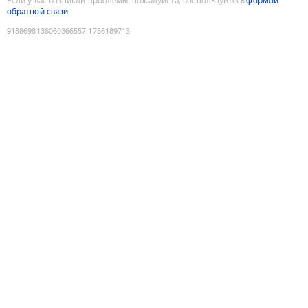
Если у вас возникли проблемы, пожалуйста, воспользуйтесь
формой
обратной связи
9188698136060366557
:
1786189713