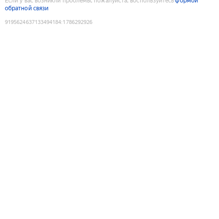
Если у вас возникли проблемы, пожалуйста, воспользуйтесь
формой
обратной связи
9195624637133494184
:
1786292926