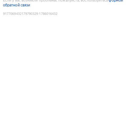
Если у вас возникли проблемы, пожалуйста, воспользуйтесь
формой
обратной связи
9177069432179790329
:
1786016432