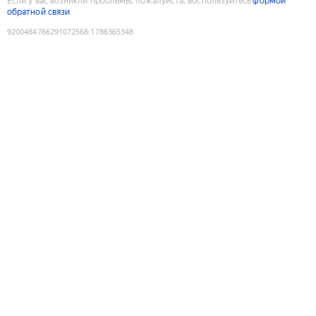
Если у вас возникли проблемы, пожалуйста, воспользуйтесь
формой
обратной связи
9200484766291072568
:
1786365348