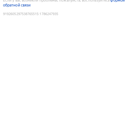
Если у вас возникли проблемы, пожалуйста, воспользуйтесь
формой
обратной связи
9192605297538765515
:
1786247935