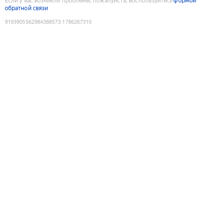
Если у вас возникли проблемы, пожалуйста, воспользуйтесь
формой
обратной связи
9193905562984388573
:
1786267310