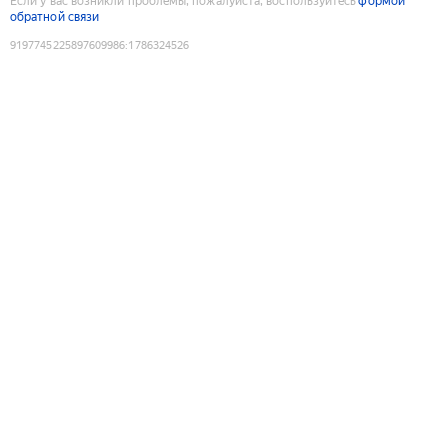
Если у вас возникли проблемы, пожалуйста, воспользуйтесь
формой
обратной связи
9197745225897609986
:
1786324526