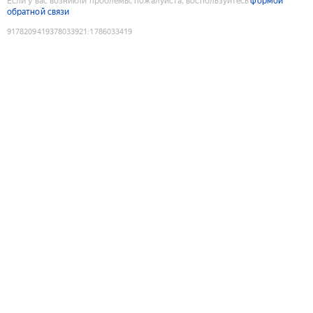
Если у вас возникли проблемы, пожалуйста, воспользуйтесь
формой
обратной связи
9178209419378033921
:
1786033419