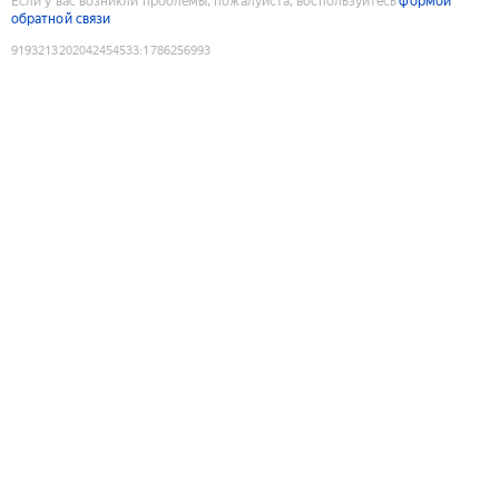
Если у вас возникли проблемы, пожалуйста, воспользуйтесь
формой
обратной связи
9193213202042454533
:
1786256993