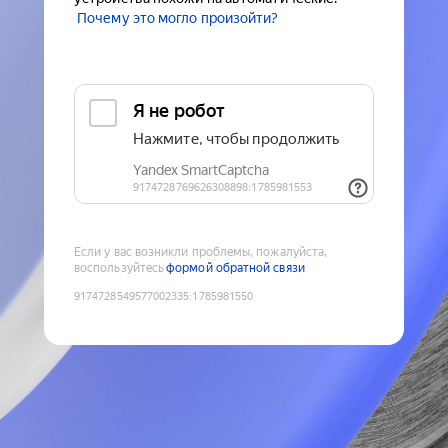
Почему это могло произойти?
Если у вас возникли проблемы, пожалуйста,
воспользуйтесь
формой обратной связи
9174728549577002335
:
1785981550