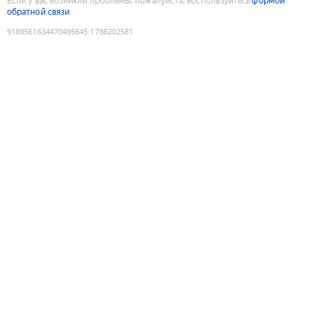
Если у вас возникли проблемы, пожалуйста, воспользуйтесь
формой
обратной связи
9189561634470495645
:
1786202581