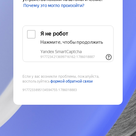
Почему это могло произойти?
Если у вас возникли проблемы, пожалуйста,
воспользуйтесь
формой обратной связи
9177233895134594755
:
1786018883