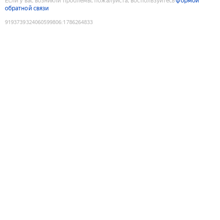
Если у вас возникли проблемы, пожалуйста, воспользуйтесь
формой
обратной связи
9193739324060599806
:
1786264833