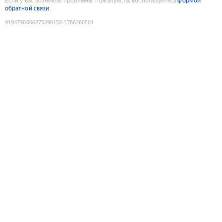
Если у вас возникли проблемы, пожалуйста, воспользуйтесь
формой
обратной связи
9194790806275490150
:
1786280501