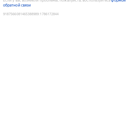
Если у вас возникли проблемы, пожалуйста, воспользуйтесь
формой
обратной связи
9187566081465388989
:
1786172844