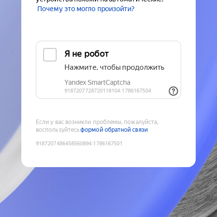
Почему это могло произойти?
Если у вас возникли проблемы, пожалуйста,
воспользуйтесь
формой обратной связи
9187207486458560894
:
1786167501