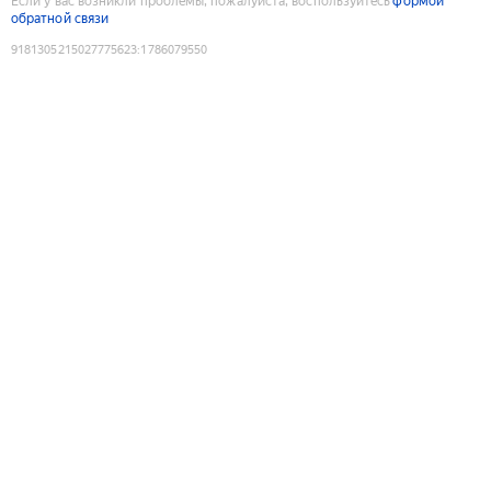
Если у вас возникли проблемы, пожалуйста, воспользуйтесь
формой
обратной связи
9181305215027775623
:
1786079550