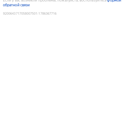
Если у вас возникли проблемы, пожалуйста, воспользуйтесь
формой
обратной связи
9200643717058007501
:
1786367716