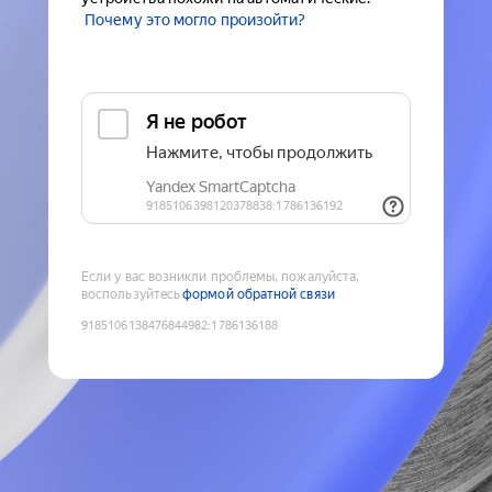
Почему это могло произойти?
Если у вас возникли проблемы, пожалуйста,
воспользуйтесь
формой обратной связи
9185106138476844982
:
1786136188