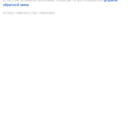
Если у вас возникли проблемы, пожалуйста, воспользуйтесь
формой
обратной связи
9178221738619311739
:
1786033603