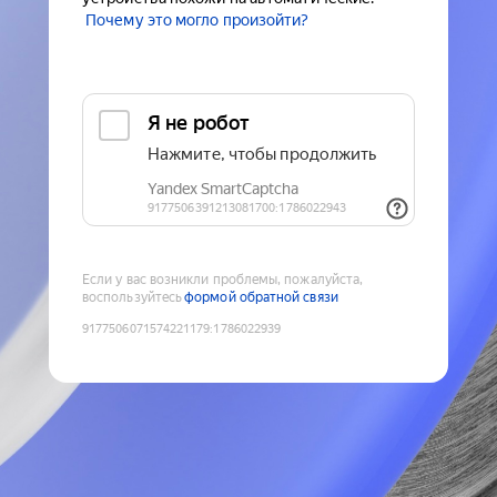
Почему это могло произойти?
Если у вас возникли проблемы, пожалуйста,
воспользуйтесь
формой обратной связи
9177506071574221179
:
1786022939