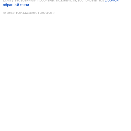
Если у вас возникли проблемы, пожалуйста, воспользуйтесь
формой
обратной связи
9178990150144494006
:
1786045053