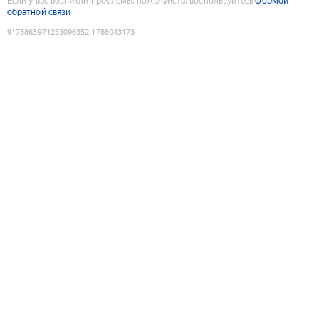
Если у вас возникли проблемы, пожалуйста, воспользуйтесь
формой
обратной связи
9178863971253096352
:
1786043173