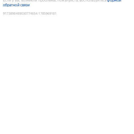
Если у вас возникли проблемы, пожалуйста, воспользуйтесь
формой
обратной связи
9173898489030774654
:
1785969181