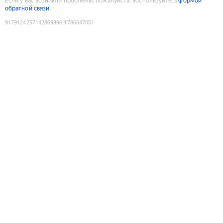
Если у вас возникли проблемы, пожалуйста, воспользуйтесь
формой
обратной связи
9179124257142869396
:
1786047051