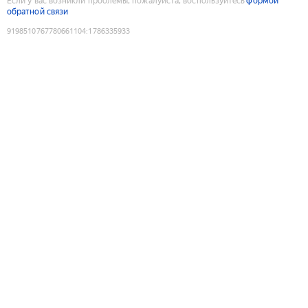
Если у вас возникли проблемы, пожалуйста, воспользуйтесь
формой
обратной связи
9198510767780661104
:
1786335933