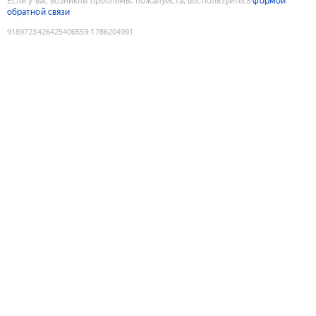
Если у вас возникли проблемы, пожалуйста, воспользуйтесь
формой
обратной связи
9189723426425406559
:
1786204991